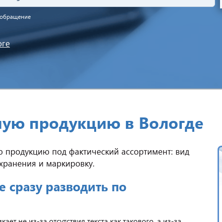
а обращение
оге
ную продукцию в Вологде
ю продукцию под фактический ассортимент: вид
 хранения и маркировку.
 сразу разводить по
т не из-за отсутствия текста как такового, а из-за