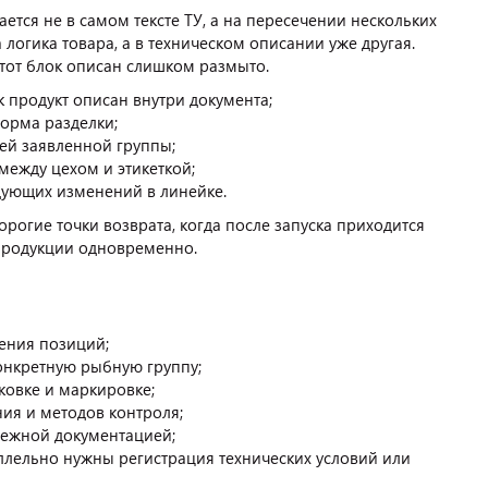
тся не в самом тексте ТУ, а на пересечении нескольких
логика товара, а в техническом описании уже другая.
 этот блок описан слишком размыто.
к продукт описан внутри документа;
форма разделки;
сей заявленной группы;
между цехом и этикеткой;
дующих изменений в линейке.
рогие точки возврата, когда после запуска приходится
 продукции одновременно.
ения позиций;
конкретную рыбную группу;
ковке и маркировке;
ия и методов контроля;
межной документацией;
ллельно нужны регистрация технических условий или