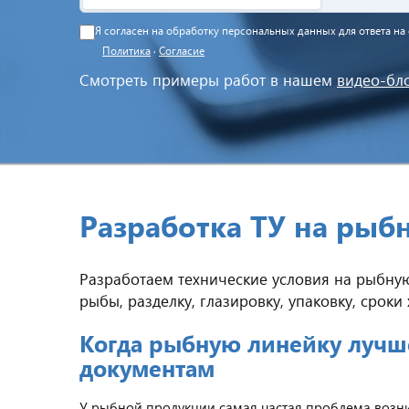
Я согласен на обработку персональных данных для ответа н
Политика
·
Согласие
Смотреть примеры работ в нашем
видео-бл
Разработка ТУ на рыб
Разработаем технические условия на рыбну
рыбы, разделку, глазировку, упаковку, сроки
Когда рыбную линейку лучше
документам
У рыбной продукции самая частая проблема возникае