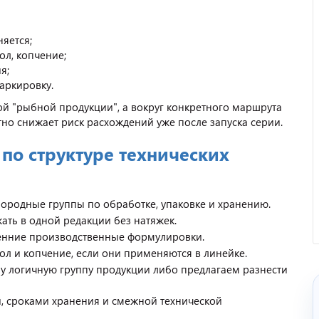
яется;
ол, копчение;
я;
маркировку.
ой "рыбной продукции", а вокруг конкретного маршрута
тно снижает риск расхождений уже после запуска серии.
Отзыв от представителя
по структуре технических
кафе "Весна".
ородные группы по обработке, упаковке и хранению.
ть в одной редакции без натяжек.
ренние производственные формулировки.
ол и копчение, если они применяются в линейке.
у логичную группу продукции либо предлагаем разнести
й, сроками хранения и смежной технической