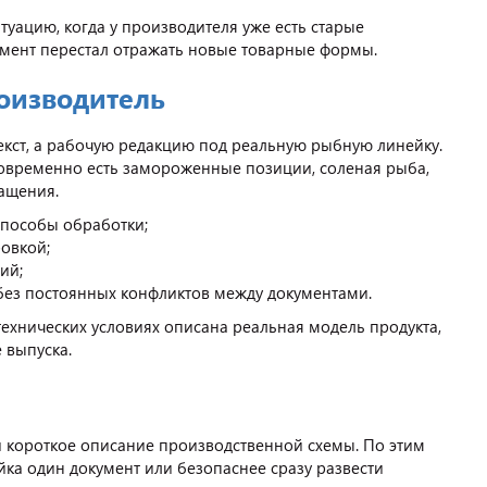
уацию, когда у производителя уже есть старые
кумент перестал отражать новые товарные формы.
роизводитель
екст, а рабочую редакцию под реальную рыбную линейку.
новременно есть замороженные позиции, соленая рыба,
ращения.
способы обработки;
ровкой;
ий;
без постоянных конфликтов между документами.
технических условиях описана реальная модель продукта,
 выпуска.
и короткое описание производственной схемы. По этим
ка один документ или безопаснее сразу развести