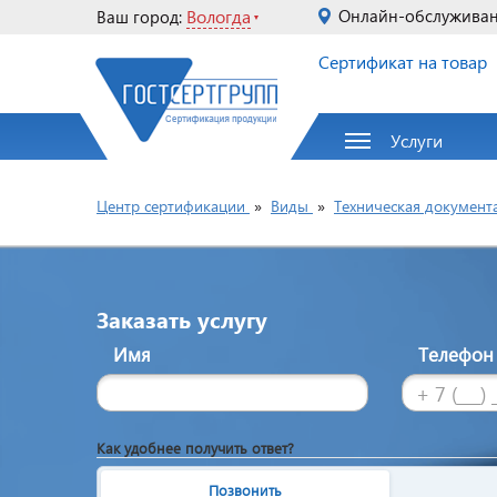
Вологда
Онлайн-обслужива
Ваш город:
Сертификат на товар
Услуги
Центр сертификации
»
Виды
»
Техническая документ
Заказать услугу
Имя
Телефо
Как удобнее получить ответ?
Позвонить