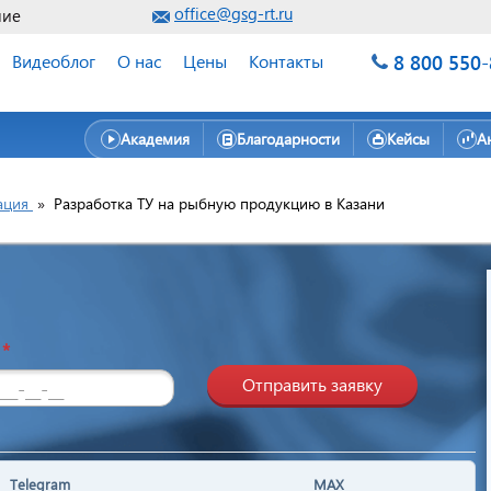
office@gsg-rt.ru
ние
8 800 550
Видеоблог
О нас
Цены
Контакты
Академия
Благодарности
Кейсы
А
ация
»
Разработка ТУ на рыбную продукцию в Казани
н
*
Отправить заявку
Telegram
MAX