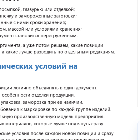
посыпкой, глазурью или отделкой;
печку и замороженные заготовки;
анные с ними сроки хранения;
вом, массой или условиями хранения;
окумент становится перегруженным.
ртимента, а уже потом решаем, какие позиции
 а какие лучше разводить по отдельным редакциям.
Отзыв от представителя
нических условий на
кафе "Весна".
зиции логично объединять в один документ.
и особенности отделки продукции.
 упаковка, заморозка при ее наличии.
ебования к маркировке по каждой группе изделий.
альную производственную модель предприятия.
 материалов, которые лучше подтянуть сразу.
еские условия после каждой новой позиции и сразу
ента, а не вчерашнего состояния производства.