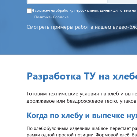
Я согласен на обработку персональных данных для ответа н
Политика
·
Согласие
Смотреть примеры работ в нашем
видео-бл
Разработка ТУ на хле
Готовим технические условия на хлеб и выпе
дрожжевое или бездрожжевое тесто, упаковк
Когда по хлебу и выпечке н
По хлебобулочным изделиям шаблон перестает раб
рамки одной простой позиции. Формовой хлеб, бат