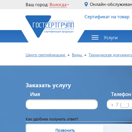
Вологда
Онлайн-обслужива
Ваш город:
Сертификат на товар
Услуги
Центр сертификации
»
Виды
»
Техническая документ
Заказать услугу
Имя
Телефо
Как удобнее получить ответ?
Позвонить