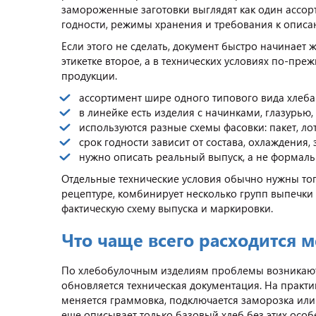
замороженные заготовки выглядят как один ассор
годности, режимы хранения и требования к описа
Если этого не сделать, документ быстро начинает ж
этикетке второе, а в технических условиях по-пр
продукции.
ассортимент шире одного типового вида хлеба
в линейке есть изделия с начинками, глазурью
используются разные схемы фасовки: пакет, лот
срок годности зависит от состава, охлаждения,
нужно описать реальный выпуск, а не формаль
Отдельные технические условия обычно нужны тог
рецептуре, комбинирует несколько групп выпечки
фактическую схему выпуска и маркировки.
Что чаще всего расходится 
По хлебобулочным изделиям проблемы возникают т
обновляется техническая документация. На практ
меняется граммовка, подключается заморозка или н
еще описывает только базовый хлеб без этих особ