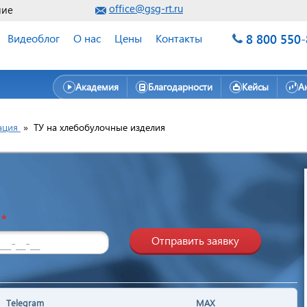
office@gsg-rt.ru
ние
8 800 550
Видеоблог
О нас
Цены
Контакты
Академия
Благодарности
Кейсы
А
ация
»
ТУ на хлебобулочные изделия
н
*
Отправить заявку
Telegram
MAX