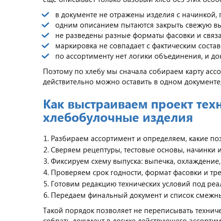
в документе не отражены изделия с начинкой, 
одним описанием пытаются закрыть свежую вы
не разведены разные форматы фасовки и связ
маркировка не совпадает с фактическим соста
по ассортименту нет логики объединения, и д
Поэтому по хлебу мы сначала собираем карту ассо
действительно можно оставить в одном документе,
Как выстраиваем проект тех
хлебобулочные изделия
Разбираем ассортимент и определяем, какие по
Сверяем рецептуры, тестовые основы, начинки 
Фиксируем схему выпуска: выпечка, охлаждение,
Проверяем срок годности, формат фасовки и тр
Готовим редакцию технических условий под ре
Передаем финальный документ и список смежных
Такой порядок позволяет не переписывать технич
собрать документ в логике действующего ассортим