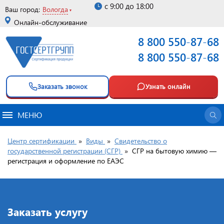
с 9:00 до 18:00
Ваш город:
Вологда
Онлайн-обслуживание
8 800 550-87-68
8 800 550-87-68
Заказать звонок
Узнать онлайн
МЕНЮ
Центр сертификации
»
Виды
»
Свидетельство о
государственной регистрации (СГР)
»
CГР на бытовую химию —
регистрация и оформление по ЕАЭС
Заказать услугу