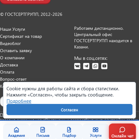
© ГОСТСЕРТГРУПП, 2012-2026
Работаем дистанционно.
Наши Услуги
Центральный офис
Сертификат на товар
ГОСТСЕРТГРУПП находится в
Видеоблог
Казани.
Оставить заявку
О компании
Мы в соц.сетях:
Доставка
Оплата
Вопрос-ответ
Контакты
Cookie нужны для работы сайта и сбора статистики.
Нажмите «Согласен», чтобы закрыть сообщение.
Карта сайта
Подробнее
Согласен
Политика персональных данных
Согласие на обработку данных
Условия оказания услуг
Претензии и возврат
Реквизиты
Настройки cookie
Онлайн чат
Академия
Письма
Подбор
Услуги